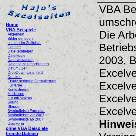
VBA Bei
umschr
Home
VBA Beispiele
Die Ar
Allgemein
Bilder einfügen
blinkender Zellinhalt
Betrieb
Counter
Datei schließen
Dateikopie
2003, B
Dateiverwaltung
Datensätze umschreiben
Datum / Zeit
Excelv
DropDown-Listenfeld
Drucken
Ersatz bedingte Formatierung
Excelve
Füllfarbe
Kontextmenü
Markieren
Excelve
nur mit Makros
Sound
Stoppuhr
Excelve
Symbolleiste Formular
Symbolleiste vor 2007
Symbolleiste ab 2007
Hinwei
UserForm
ohne VBA Beispiele
fremde Dateien